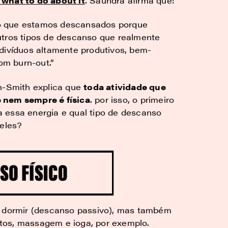
 what to do about it
. Saundra afirma que:
o que estamos descansados porque
utros tipos de descanso que realmente
divíduos altamente produtivos, bem-
m burn-out.”
on-Smith explica que
toda atividade que
 nem sempre é física
. por isso, o primeiro
 essa energia e qual tipo de descanso
 eles?
e dormir (descanso passivo), mas também
tos, massagem e ioga, por exemplo.