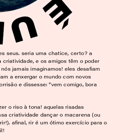
s seus. seria uma chatice, certo? a
a criatividade, e os amigos têm o poder
 nós jamais imaginamos! eles desafiam
idam a enxergar o mundo com novos
sorrisão e dissesse: “vem comigo, bora
r o riso à tona! aquelas risadas
a criatividade dançar o macarena (ou
r!). afinal, rir é um ótimo exercício para o
l!