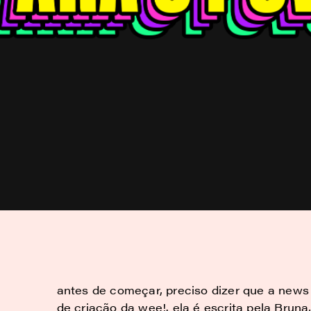
antes de começar, preciso dizer que a news d
de criação da wee!. ela é escrita pela Brun